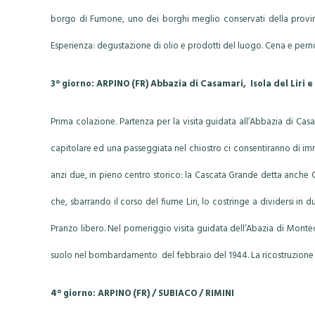
borgo di Fumone, uno dei borghi meglio conservati della provincia
Esperienza: degustazione di olio e prodotti del luogo. Cena e pern
3° giorno: ARPINO (FR) Abbazia di Casamari, Isola del Liri
Prima colazione. Partenza per la visita guidata all’Abbazia di Casa
capitolare ed una passeggiata nel chiostro ci consentiranno di imm
anzi due, in pieno centro storico: la Cascata Grande detta anche Ca
che, sbarrando il corso del fiume Liri, lo costringe a dividersi i
Pranzo libero. Nel pomeriggio visita guidata dell’Abazia di Mont
suolo nel bombardamento del febbraio del 1944. La ricostruzione iniz
4° giorno: ARPINO (FR) / SUBIACO / RIMINI