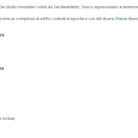
Dei dodici monasteri voluti da San Benedetto, l’unico sopravvissuto ai terremoni
 come un complesso di edifici costruiti in epoche e con stili diversi. Pranzo liber
470
00
 incluse;