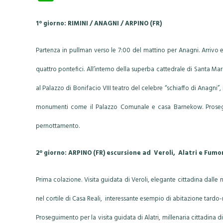
ha
ts
1° giorno: RIMINI / ANAGNI / ARPINO (FR)
A
p
Partenza in pullman verso le 7:00 del mattino per Anagni. Arrivo 
p
quattro pontefici. All’interno della superba cattedrale di Santa Ma
al Palazzo di Bonifacio VIII teatro del celebre “schiaffo di Anagni
monumenti come il Palazzo Comunale e casa Barnekow. Prosegui
pernottamento.
2° giorno: ARPINO (FR) escursione ad Veroli, Alatri e Fum
Prima colazione. Visita guidata di Veroli, elegante cittadina dalle
nel cortile di Casa Reali, interessante esempio di abitazione tardo
Proseguimento per la visita guidata di Alatri, millenaria cittadina