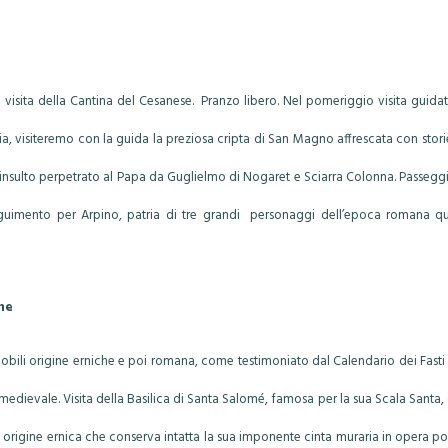
e visita della Cantina del Cesanese. Pranzo libero. Nel pomeriggio visita guida
ria, visiteremo con la guida la preziosa cripta di San Magno affrescata con storie
”, insulto perpetrato al Papa da Guglielmo di Nogaret e Sciarra Colonna. Passegg
mento per Arpino, patria di tre grandi personaggi dell’epoca romana quali
one
 nobili origine erniche e poi romana, come testimoniato dal Calendario dei Fasti
-medievale. Visita della Basilica di Santa Salomé, famosa per la sua Scala Sant
 di origine ernica che conserva intatta la sua imponente cinta muraria in opera po