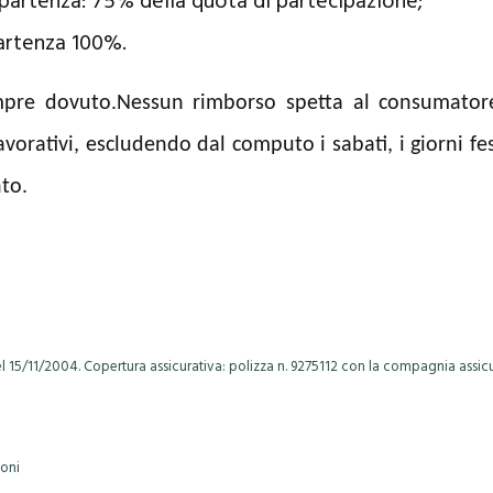
a partenza: 75% della quota di partecipazione;
partenza 100%.
mpre dovuto.
Nessun rimborso spetta al consumatore 
avorativi, escludendo dal computo i sabati, i giorni fest
to.
el 15/11/2004. Copertura assicurativa: polizza n. 9275112 con la compagnia assicu
ioni