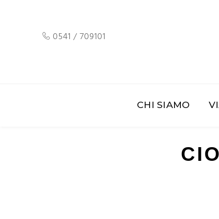
0541 / 709101
CHI SIAMO
V
CI