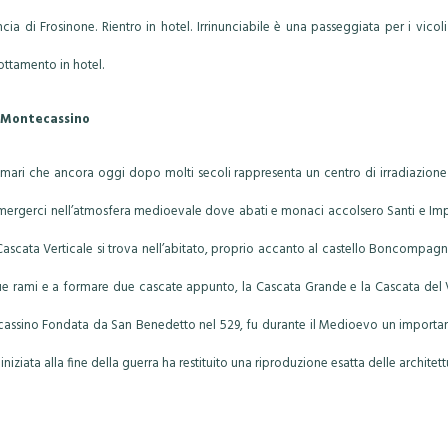
 di Frosinone. Rientro in hotel. Irrinunciabile è una passeggiata per i vicoli
ottamento in hotel.
 e Montecassino
mari che ancora oggi dopo molti secoli rappresenta un centro di irradiazione cult
ergerci nell’atmosfera medioevale dove abati e monaci accolsero Santi e Impera
scata Verticale si trova nell’abitato, proprio accanto al castello Boncompagni 
n due rami e a formare due cascate appunto, la Cascata Grande e la Cascata del V
ecassino Fondata da San Benedetto nel 529, fu durante il Medioevo un importan
iata alla fine della guerra ha restituito una riproduzione esatta delle architett