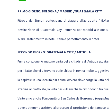
ha
ts
PRIMO GIORNO: BOLOGNA / MADRID /GUATEMALA CITY
A
Ritrovo dei Signori partecipanti al viaggio all’aeroporto “ G.
p
destinazione di Guatemala City. Partenza per Madrid alle ore 07
p
17:00.Trasferimento in hotel. Cena e pernottamento in hotel.
SECONDO GIORNO: GUATEMALA CITY / ANTIGUA
Prima colazione. Al mattino visita della cittadina di Antigua situ
per il fatto che vi si trovano varie chiese in rovina molto suggestiv
la capitale in una località più sicura, ovvero dove sorge la Città del 
stradine acciottolate, la vista dei vulcani che la circondano tra cui
Visiteremo anche l’Università di San Carlos de Borromeo (oggi Muse
dove potremmo assistere al processo di produzione del famoso caffè