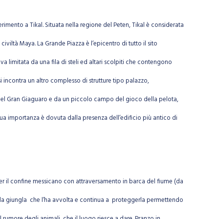
rimento a Tikal. Situata nella regione del Peten, Tikal è considerata
civiltà Maya. La Grande Piazza è l’epicentro di tutto il sito
va limitata da una fila di steli ed altari scolpiti che contengono
i incontra un altro complesso di strutture tipo palazzo,
del Gran Giaguaro e da un piccolo campo del gioco della pelota,
ua importanza è dovuta dalla presenza dell’edificio più antico di
per il confine messicano con attraversamento in barca del fiume (da
 quella giungla che l’ha avvolta e continua a proteggerla permettendo
l rumore degli animali, che il luogo riesce a dare. Pranzo in