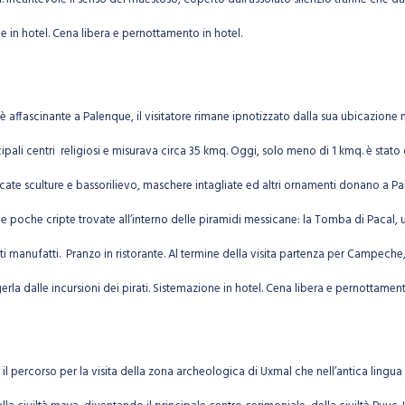
 in hotel. Cena libera e pernottamento in hotel.
è affascinante a Palenque, il visitatore rimane ipnotizzato dalla sua ubicazione n
incipali centri religiosi e misurava circa 35 kmq. Oggi, solo meno di 1 kmq. è sta
ricate sculture e bassorilievo, maschere intagliate ed altri ornamenti donano a Pa
 delle poche cripte trovate all’interno delle piramidi messicane: la Tomba di Pac
uisiti manufatti. Pranzo in ristorante. Al termine della visita partenza per Camp
erla dalle incursioni dei pirati. Sistemazione in hotel. Cena libera e pernottament
 percorso per la visita della zona archeologica di Uxmal che nell’antica lingua ma