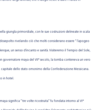
ella giungla primordiale, con le sue costruzioni delineate in scala
to dissepolto rivelando ciò che molti considerano essere “ l’apogeo
lenque, un senso d’incanto e sanità. Visiteremo il Tempio del Sole,
al, un governatore maya del VII° secolo, la tomba conteneva un vero
eche, capitale dello stato omonimo della Confederazione Messicana.
o in hotel.
ya significa “ tre volte ricostruita” fu fondata intorno al VI°