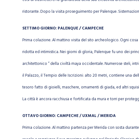
ristorante. Dopo la visita proseguimento per Palenque. Sistemazione
SETTIMO GIORNO: PALENQUE / CAMPECHE
Prima colazione. Al mattino visita del sito archeologico. Ogni cosa 
ridotta ed intimistica. Nei giorni di gloria, Palenque fu uno dei pr
architettonico ” della civiltà maya occidentale. Numerose steli, int
il Palazzo, il Tempio delle Iscrizioni: alto 20 metri, contiene una
tesoro fatto di gioielli, maschere, ornamenti di giada, ed altri sq
La città è ancora racchiusa e fortificata da mura e torri per protegg
OTTAVO GIORNO: CAMPECHE / UXMAL / MERIDA
Prima colazione. Al mattino partenza per Merida con sosta durante il