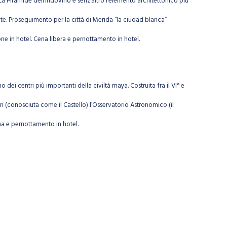
La Piramide dell’Indovino è senz’altro l’elemento architettonico più
nte. Proseguimento per la città di Merida “la ciudad blanca”
one in hotel. Cena libera e pernottamento in hotel.
dei centri più importanti della civiltà maya. Costruita fra il VI° e
n (conosciuta come il Castello) l’Osservatorio Astronomico (il
ena e pernottamento in hotel.