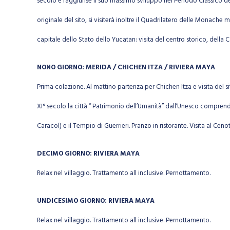
secolo e raggiunse il suo massimo sviluppo nel Periodo Classico del
originale del sito, si visiterà inoltre il Quadrilatero delle Monach
capitale dello Stato dello Yucatan: visita del centro storico, della
NONO GIORNO: MERIDA / CHICHEN ITZA / RIVIERA MAYA
Prima colazione. Al mattino partenza per Chichen Itza e visita del si
XI° secolo la città “ Patrimonio dell’Umanità” dall’Unesco comprend
Caracol) e il Tempio di Guerrieri. Pranzo in ristorante. Visita al Ce
DECIMO GIORNO: RIVIERA MAYA
Relax nel villaggio. Trattamento all inclusive. Pernottamento.
UNDICESIMO GIORNO: RIVIERA MAYA
Relax nel villaggio. Trattamento all inclusive. Pernottamento.