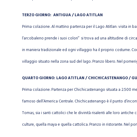
TERZO GIORNO: ANTIGUA / LAGO ATITLAN
Prima colazione. Al mattino partenza per il Lago Atitlan: visita in
l’arcobaleno prende i suoi colori” si trova ad una altitudine di circ
in maniera tradizionale ed ogni villaggio ha il proprio costume. Con 
villaggio situato nella zona sud del lago. Pranzo libero. Nel pome
QUARTO GIORNO: LAGO ATITLAN / CHICHICASTENANGO / G
Prima colazione. Partenza per Chichicastenango situata a 2.500 metri
famoso dell’America Centrale. Chichicastenango è il punto d’incontr
Tomas, sia i santi cattolici che le divinità risalenti alle loro antic
culture, quella maya e quella cattolica. Pranzo in ristorante. Nel 