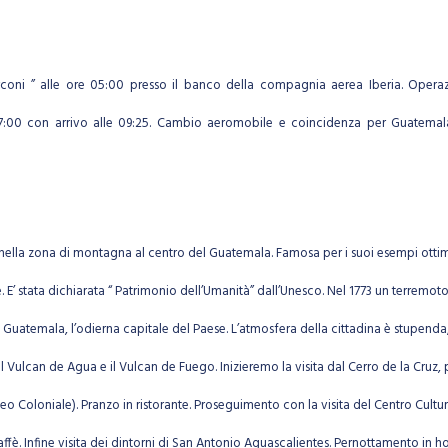
Marconi ” alle ore 05:00 presso il banco della compagnia aerea Iberia. Opera
:00 con arrivo alle 09:25. Cambio aeromobile e coincidenza per Guatemala Ci
ata nella zona di montagna al centro del Guatemala. Famosa per i suoi esempi ot
e. E’ stata dichiarata “ Patrimonio dell’Umanità” dall’Unesco. Nel 1773 un terremot
Guatemala, l’odierna capitale del Paese. L’atmosfera della cittadina è stupenda, tant
 il Vulcan de Agua e il Vulcan de Fuego. Inizieremo la visita dal Cerro de la Cruz, 
o Coloniale). Pranzo in ristorante. Proseguimento con la visita del Centro Cultu
. Infine visita dei dintorni di San Antonio Aguascalientes. Pernottamento in ho