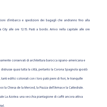
zioni d’imbarco e spedizioni dei bagagli che andranno fino alla
ty alle ore 12:15. Pasti a bordo. Arrivo nella capitale alle ore
timamente conservati di architettura barocca ispano-americana e
o distrusse quasi tutta la città, pertanto la Corona Spagnola spostò
i edifici coloniali con i loro patii pieni di fiori, le tranquille
poi la Chiesa de la Merced, la Piazza dell’Armas e la Cattedrale.
rale La Azotea: una vecchia piantagione di caffè ancora attiva
tel.