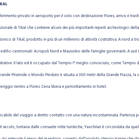
IKAL
ferimento privato in aeroporto per il volo con destinazione Flores, arrivo e trasfe
azionale di Tikal che contiene alcuni dei più importanti reperti archeologici della 
ico di Tikal, prodotto in più di un millennio di attività costruttiva. A nord si tro
 edifici cerimoniali: Acropoli Nord e Mausoleo delle famiglie governanti. A sud s
strative. Il lato est è occupato dal Tempio I° meglio conosciuto, come Tempio 
Grande Piramide o Mondo Perduto è situata a 300 metri della Grande Piazza, la s
riggio rientro a Flores. Cena libera e pernottamento in hotel.
ticabile del viaggio a stretto contatto con una natura incontaminata. Partenza 
I e VII secolo, lontana dalle consuete rotte turistiche, Yaxchilan è circondata da
ca. Incantevole il senso del maestoso, coperto dall’assoluto silenzio tranne che da