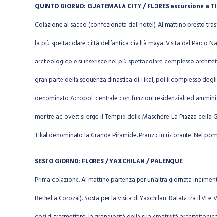
QUINTO GIORNO: GUATEMALA CITY / FLORES escursione a T
Colazione al sacco (confezionata dall’hotel). Al mattino presto tras
la più spettacolare città dell’antica civiltà maya. Visita del Parco N
archeologico e si inserisce nel più spettacolare complesso architetton
gran parte della sequenza dinastica di Tikal, poi il complesso degli
denominato Acropoli centrale con funzioni residenziali ed ammini
mentre ad ovest si erge il Tempio delle Maschere. La Piazza della 
Tikal denominato la Grande Piramide. Pranzo in ristorante. Nel pome
SESTO GIORNO: FLORES / YAXCHILAN / PALENQUE
Prima colazione. Al mattino partenza per un’altra giornata indimen
Bethel a Corozal). Sosta per la visita di Yaxchilan. Datata tra il V
così di trasmetterci la grandiosità della sua creatività architettoni