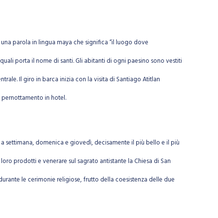
è una parola in lingua maya che significa “il luogo dove
uali porta il nome di santi. Gli abitanti di ogni paesino sono vestiti
le. Il giro in barca inizia con la visita di Santiago Atitlan
e pernottamento in hotel.
 a settimana, domenica e giovedì, decisamente il più bello e il più
loro prodotti e venerare sul sagrato antistante la Chiesa di San
i durante le cerimonie religiose, frutto della coesistenza delle due