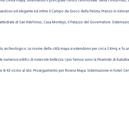
la civiltà maya, diventando il principale centro cerimoniale della civiltà Puuc. 
e maestoso ed elegante ed infine il Campo da Gioco della Pelota. Pranzo in ristora
 Cattedrale di San Ildefonso, Casa Montejo, il Palazzo del Governatore. Sistemazi
to archeologico. Le rovine della città maya si estendono per circa 3 Kmq. e fu uno 
e numerosi edifici di notevole bellezza. I più famosi sono la Piramide di Kukulka
note Ik Kil vicino al sito. Proseguimento per Riviera Maya. Sistemazione in hotel. C