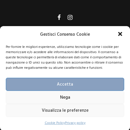
Gestisci Consenso Cookie
Shine Viaggi di Gimar Srl, p.iva 03448140404, RC n. 9275112
Per fornire le migliori esperienze, utilizziamo tecnologie come i cookie per
Europ Assistance, Licenza rilasciata dalla Provincia di Rimini n.95
memorizzare e/o accedere alle informazioni del dispositivo. Il consenso a
del 15/11/2004
queste tecnologie ci permetterà di elaborare dati come il comportamento di
navigazione o ID unici su questo sito. Non acconsentire o ritirare il consenso
può influire negativamente su alcune caratteristiche e funzioni.
La nostra agenzia aderisce al
Fondo di Garanzia Viaggi
come
Iscriviti Ora
previsto dall’art. 50 del Codice del Turismo
Accetta
Iscrivendomi alla newsletter dichiaro di aver preso visione
Nega
dell’informativa
Privacy
e accetto il trattamento dei miei dati al fine di
ricevere comunicazioni
informative e promozionali
Visualizza le preferenze
Copyrights © 2026 Shine Viaggi - Powered by
Nimaia
Cookie Policy
Privacy policy