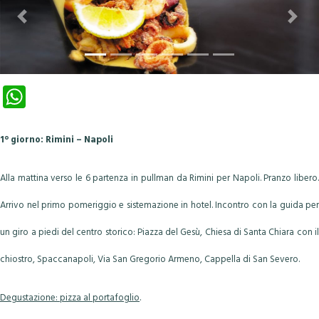
Previous
Next
W
ha
ts
1° giorno: Rimini – Napoli
A
p
Alla mattina verso le 6 partenza in pullman da Rimini per Napoli. Pranzo libero.
p
Arrivo nel primo pomeriggio e sistemazione in hotel. Incontro con la guida per
un giro a piedi del centro storico: Piazza del Gesù, Chiesa di Santa Chiara con il
chiostro, Spaccanapoli, Via San Gregorio Armeno, Cappella di San Severo.
Degustazione: pizza al portafoglio
.