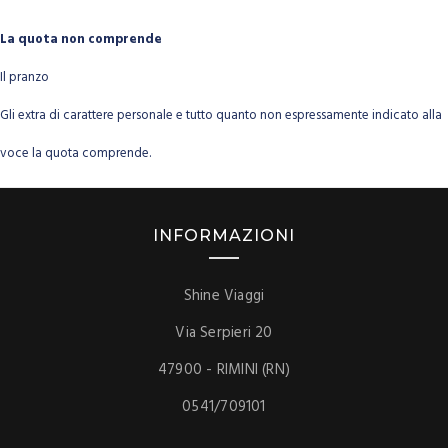
La quota non comprende
Il pranzo
Gli extra di carattere personale e tutto quanto non espressamente indicato alla
voce la quota comprende.
INFORMAZIONI
Shine Viaggi
Via Serpieri 20
47900 - RIMINI (RN)
0541/709101