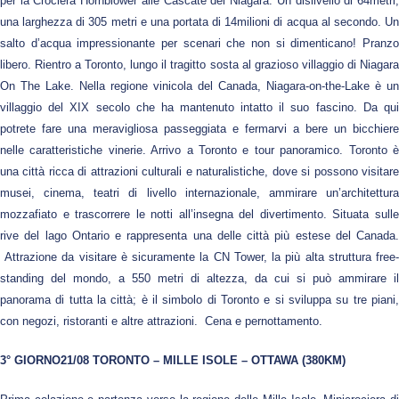
per la Crociera Hornblower alle Cascate del Niagara. Un dislivello di 64metri,
una larghezza di 305 metri e una portata di 14milioni di acqua al secondo. Un
salto d’acqua impressionante per scenari che non si dimenticano! Pranzo
libero. Rientro a Toronto, lungo il tragitto sosta al grazioso villaggio di Niagara
On The Lake. Nella regione vinicola del Canada, Niagara-on-the-Lake è un
villaggio del XIX secolo che ha mantenuto intatto il suo fascino. Da qui
potrete fare una meravigliosa passeggiata e fermarvi a bere un bicchiere
nelle caratteristiche vinerie. Arrivo a Toronto e tour panoramico. Toronto è
una città ricca di attrazioni culturali e naturalistiche, dove si possono visitare
musei, cinema, teatri di livello internazionale, ammirare un’architettura
mozzafiato e trascorrere le notti all’insegna del divertimento. Situata sulle
rive del lago Ontario e rappresenta una delle città più estese del Canada.
Attrazione da visitare è sicuramente la CN Tower, la più alta struttura free-
standing del mondo, a 550 metri di altezza, da cui si può ammirare il
panorama di tutta la città; è il simbolo di Toronto e si sviluppa su tre piani,
con negozi, ristoranti e altre attrazioni. Cena e pernottamento.
3° GIORNO21/08 TORONTO – MILLE ISOLE – OTTAWA (380KM)