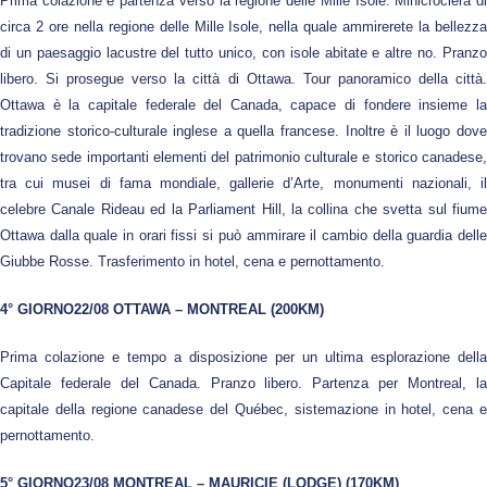
Prima colazione e partenza verso la regione delle Mille Isole. Minicrociera di
circa 2 ore nella regione delle Mille Isole, nella quale ammirerete la bellezza
di un paesaggio lacustre del tutto unico, con isole abitate e altre no. Pranzo
libero. Si prosegue verso la città di Ottawa. Tour panoramico della città.
Ottawa è la capitale federale del Canada, capace di fondere insieme la
tradizione storico-culturale inglese a quella francese. Inoltre è il luogo dove
trovano sede importanti elementi del patrimonio culturale e storico canadese,
tra cui musei di fama mondiale, gallerie d’Arte, monumenti nazionali, il
celebre Canale Rideau ed la Parliament Hill, la collina che svetta sul fiume
Ottawa dalla quale in orari fissi si può ammirare il cambio della guardia delle
Giubbe Rosse. Trasferimento in hotel, cena e pernottamento.
4° GIORNO22/08 OTTAWA – MONTREAL (200KM)
Prima colazione e tempo a disposizione per un ultima esplorazione della
Capitale federale del Canada. Pranzo libero. Partenza per Montreal, la
capitale della regione canadese del Québec, sistemazione in hotel, cena e
pernottamento.
5° GIORNO23/08 MONTREAL – MAURICIE (LODGE) (170KM)