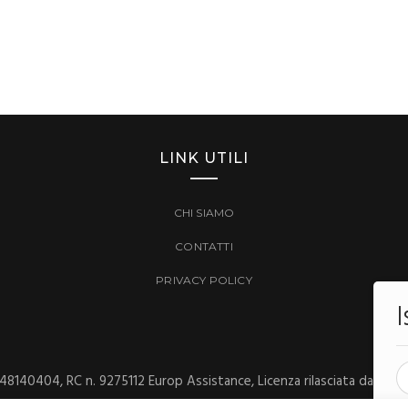
LINK UTILI
CHI SIAMO
CONTATTI
PRIVACY POLICY
448140404, RC n. 9275112 Europ Assistance, Licenza rilasciata dalla Pro