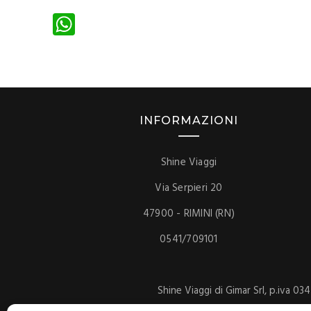
W
ha
ts
A
p
INFORMAZIONI
p
Shine Viaggi
Via Serpieri 20
47900 - RIMINI (RN)
0541/709101
Shine Viaggi di Gimar Srl, p.iva 03