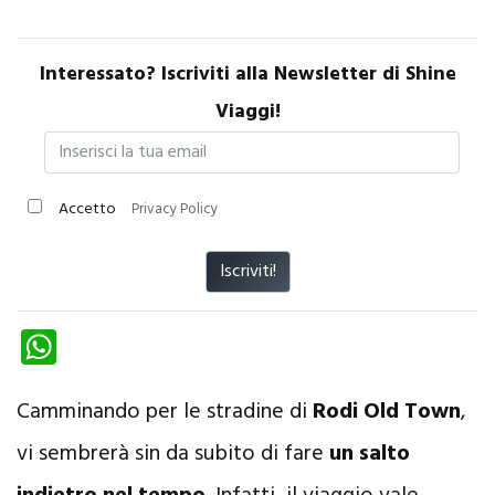
Interessato? Iscriviti alla Newsletter di Shine
Viaggi!
Accetto
Privacy Policy
Iscriviti!
W
ha
ts
Camminando per le stradine di
Rodi Old Town
,
A
vi sembrerà sin da subito di fare
un salto
p