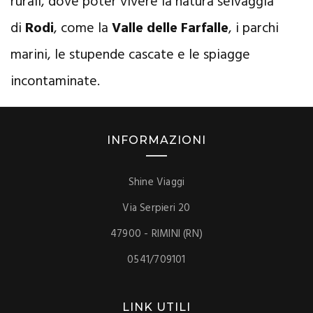
rurali, dove poter vivere la natura selvaggia
di
Rodi
, come la
Valle delle Farfalle
, i parchi
marini, le stupende cascate e le spiagge
incontaminate.
INFORMAZIONI
Shine Viaggi
Via Serpieri 20
47900 - RIMINI (RN)
0541/709101
LINK UTILI