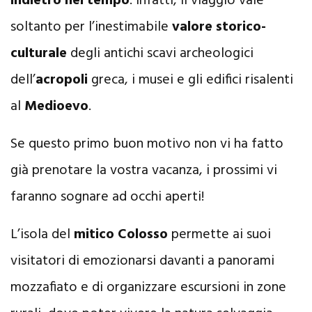
indietro nel tempo
. Infatti, il viaggio vale
p
soltanto per l’inestimabile
valore storico-
culturale
degli antichi scavi archeologici
dell’
acropoli
greca, i musei e gli edifici risalenti
al
Medioevo
.
Se questo primo buon motivo non vi ha fatto
già prenotare la vostra vacanza, i prossimi vi
faranno sognare ad occhi aperti!
L’isola del
mitico Colosso
permette ai suoi
visitatori di emozionarsi davanti a panorami
mozzafiato e di organizzare escursioni in zone