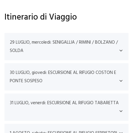
ha
ts
Itinerario di Viaggio
A
p
p
29 LUGLIO, mercoledi: SENIGALLIA / RIMINI / BOLZANO /
SOLDA
30 LUGLIO, giovedi: ESCURSIONE AL RIFUGIO COSTON E
PONTE SOSPESO
31 LUGLIO, venerdi: ESCURSIONE AL RIFUGIO TABARETTA