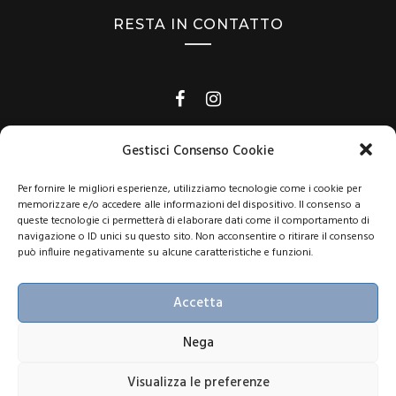
RESTA IN CONTATTO
Gestisci Consenso Cookie
Shine Viaggi di Gimar Srl, p.iva 03448140404, RC n. 9275112
Per fornire le migliori esperienze, utilizziamo tecnologie come i cookie per
Europ Assistance, Licenza rilasciata dalla Provincia di Rimini n.95
memorizzare e/o accedere alle informazioni del dispositivo. Il consenso a
del 15/11/2004
queste tecnologie ci permetterà di elaborare dati come il comportamento di
navigazione o ID unici su questo sito. Non acconsentire o ritirare il consenso
può influire negativamente su alcune caratteristiche e funzioni.
La nostra agenzia aderisce al
Fondo di Garanzia Viaggi
come
Iscriviti Ora
previsto dall’art. 50 del Codice del Turismo
Accetta
Iscrivendomi alla newsletter dichiaro di aver preso visione
Nega
dell’informativa
Privacy
e accetto il trattamento dei miei dati al fine di
ricevere comunicazioni
informative e promozionali
Visualizza le preferenze