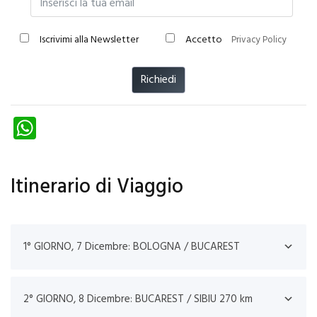
Iscrivimi alla Newsletter
Accetto
Privacy Policy
Richiedi
W
ha
ts
Itinerario di Viaggio
A
p
p
1° GIORNO, 7 Dicembre: BOLOGNA / BUCAREST
2° GIORNO, 8 Dicembre: BUCAREST / SIBIU 270 km