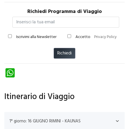
Richiedi Programma di Viaggio
Iscrivimi alla Newsletter
Accetto
Privacy Policy
Richiedi
W
ha
ts
Itinerario di Viaggio
A
p
p
1° giorno: 16 GIUGNO RIMINI - KAUNAS