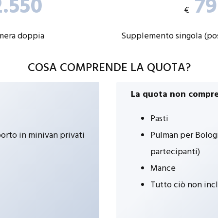
.550
79
€
mera doppia
Supplemento singola (pos
COSA COMPRENDE LA QUOTA?
La quota non compre
Pasti
rto in minivan privati
Pulman per Bologna
partecipanti)
Mance
Tutto ciò non inc