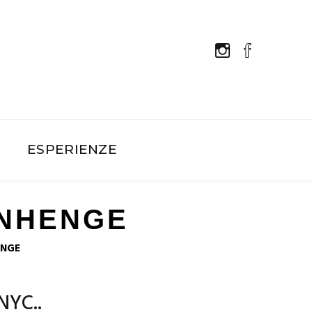
E
ESPERIENZE
ANHENGE
ENGE
 NYC..