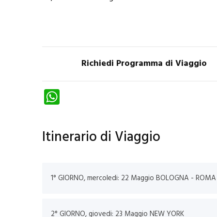
Richiedi Programma di Viaggio
W
ha
ts
Itinerario di Viaggio
A
p
p
1° GIORNO, mercoledi: 22 Maggio BO
2° GIORNO, giovedi: 23 Maggio NEW YORK