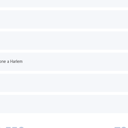
6 Maggio NEW YORK escursione a Harlem