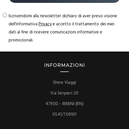
Iscrivendomi alla newsletter dichiaro di aver preso visione
dell'informativa
Privacy
e accetto il trattamento dei miei
dati al fine di ricevere comunicazioni informative e
promozionali.
INFORMAZIONI
Shine Viaggi
Via Serpieri 20
47900 - RIMINI (RN)
0541/709101